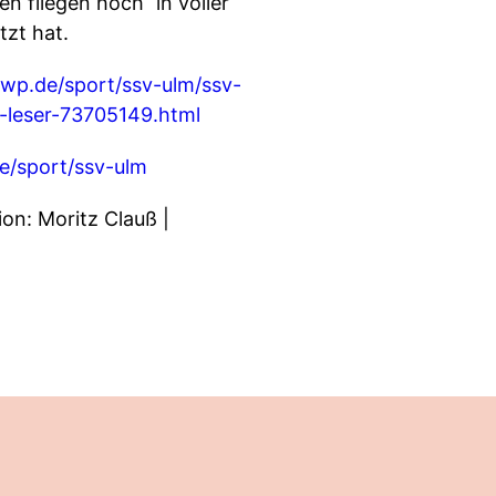
n fliegen hoch“ in voller
tzt hat.
wp.de/sport/ssv-ulm/ssv-
-leser-73705149.html
e/sport/ssv-ulm
on: Moritz Clauß |