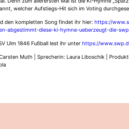
al. Denn zum allerersten Mal ist die KI-Hymne „Spatze
nnt, welcher Aufstiegs-Hit sich im Voting durchgese
d den kompletten Song findet ihr hier:
https://www.s
ben-abgestimmt-diese-ki-hymne-ueberzeugt-die-swp
V Ulm 1846 Fußball lest ihr unter
https://www.swp.d
arsten Muth | Sprecherin: Laura Liboschik | Produkti
ola