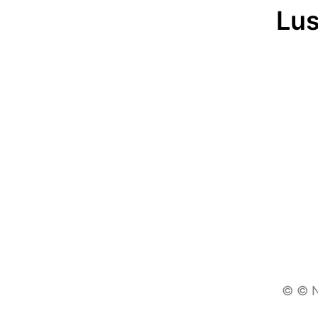
Lus
© © N