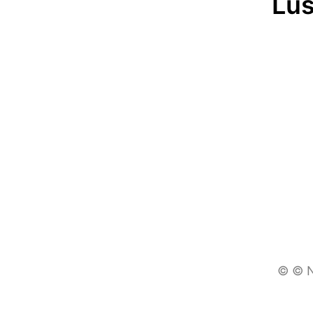
Lus
© © N