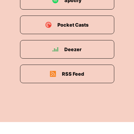
Spotify
Pocket Casts
Deezer
RSS Feed