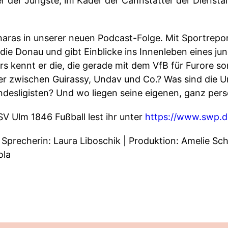
t er der Jüngste, im Kader der Cannstatter der Diens
aras in unserer neuen Podcast-Folge. Mit Sportrepor
die Donau und gibt Einblicke ins Innenleben eines jung
rs kennt er die, die gerade mit dem VfB für Furore s
rmer zwischen Guirassy, Undav und Co.? Was sind die 
ndesligisten? Und wo liegen seine eigenen, ganz pers
V Ulm 1846 Fußball lest ihr unter
https://www.swp.d
Sprecherin: Laura Liboschik | Produktion: Amelie Sch
ola