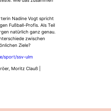
tälteste. Wie das zusammen
terin Nadine Vogt spricht
en Fußball-Profis. Als Teil
orgen natürlich ganz genau.
Unterschiede zwischen
önlichen Ziele?
e/sport/ssv-ulm
röer, Moritz Clauß |